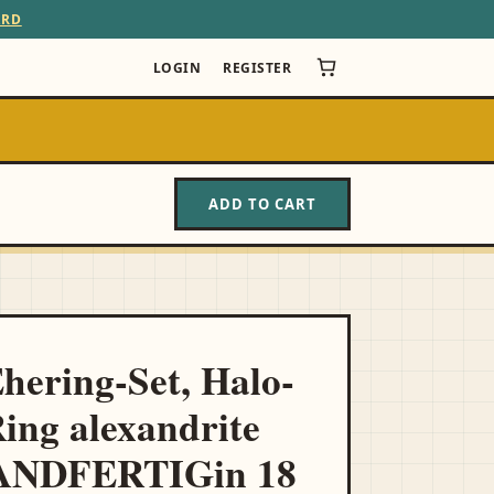
ARD
LOGIN
REGISTER
ADD TO CART
hering-Set, Halo-
ing alexandrite
NDFERTIG in 18