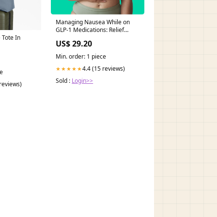
Managing Nausea While on
GLP-1 Medications: Relief
Tailored to You | Well
Tote In
US$ 29.20
Revolution
Min. order: 1 piece
4.4 (15 reviews)
★★★★★
ce
Sold :
Login>>
 reviews)