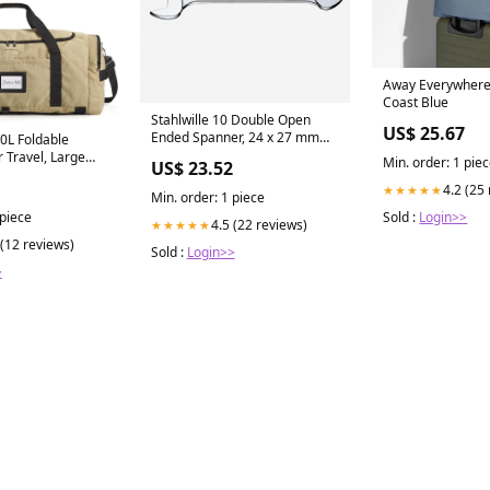
Away Everywhere 
Coast Blue
Stahlwille 10 Double Open
US$ 25.67
Ended Spanner, 24 x 27 mm
L Foldable
bonanza
r Travel, Large
Min. order: 1 pie
US$ 23.52
 Bag for Men, 4 in
4.2 (25
★★★★★
pack, Carry on
Min. order: 1 piece
g, Light Brown
Sold :
Login>>
 piece
4.5 (22 reviews)
★★★★★
 (12 reviews)
Sold :
Login>>
>