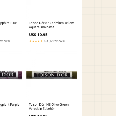
apphire Blue
Toison Dòr 87 Cadmium Yellow
Aquarellmalpinsel
US$ 10.95
reviews)
★★★★★
4.3 (12 reviews)
gplant Purple
Toison Dòr 148 Olive Green
Veredeln Zubehör