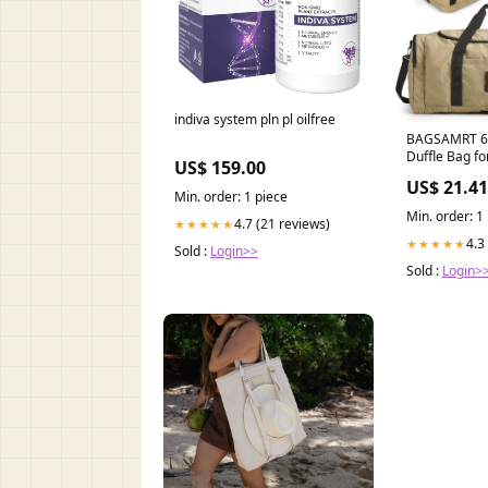
indiva system pln pl oilfree
BAGSAMRT 60
Duffle Bag fo
US$ 159.00
Travel Duffel
US$ 21.41
1 Travel Back
Min. order: 1 piece
Weekender Ba
Min. order: 1
4.7 (21 reviews)
★★★★★
4.3
★★★★★
Sold :
Login>>
Sold :
Login>