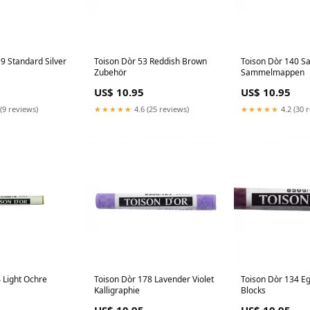
9 Standard Silver
Toison Dòr 53 Reddish Brown
Toison Dòr 140 S
Zubehör
Sammelmappen
US$ 10.95
US$ 10.95
(9 reviews)
★★★★★
4.6 (25 reviews)
★★★★★
4.2 (30 
 Light Ochre
Toison Dòr 178 Lavender Violet
Toison Dòr 134 Eg
Kalligraphie
Blocks