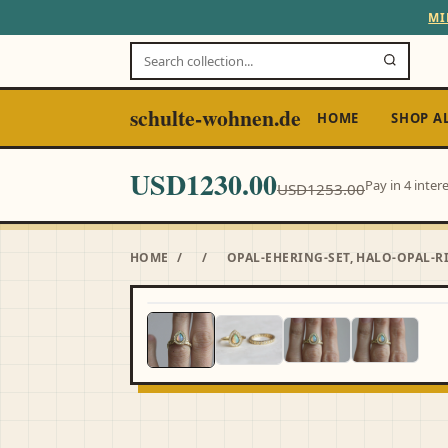
MI
schulte-wohnen.de
HOME
SHOP A
USD1230.00
Pay in 4 inte
USD1253.00
HOME
/
/
OPAL-EHERING-SET, HALO-OPAL-R