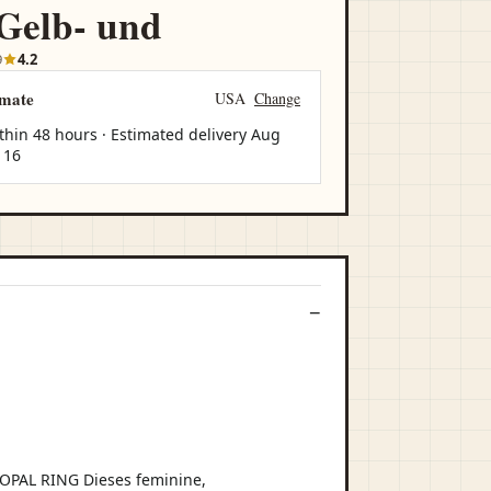
Gelb- und
9
4.2
imate
USA
Change
thin 48 hours · Estimated delivery
Aug
 16
 OPAL RING Dieses feminine,