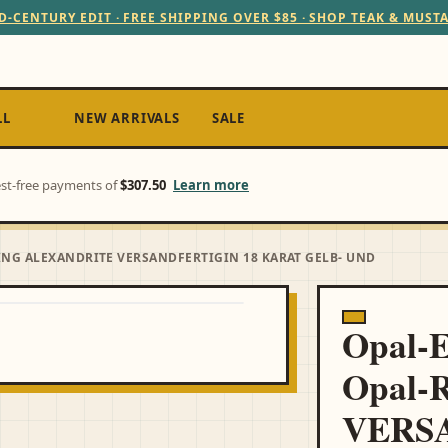
D-CENTURY EDIT · FREE SHIPPING OVER $85 · SHOP TEAK & MUST
LL
NEW ARRIVALS
SALE
rest-free payments of
$307.50
Learn more
ING ALEXANDRITE VERSANDFERTIG IN 18 KARAT GELB- UND
Opal-E
Opal-R
VERSA