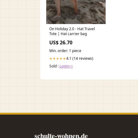
On Holiday 2.0 - Hat Travel
Tote | Hat carrier bag
US$ 26.70
Min. order: 1 piece
4.1 (14 reviews)
★★★★★
Sold :
Login>>
schulte-wohnen.de