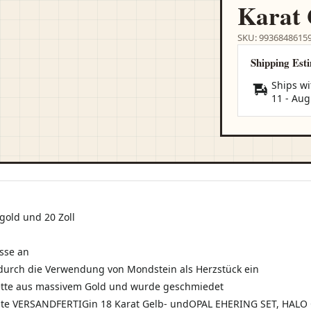
Karat 
SKU: 9936848615
Shipping Est
Ships wi
11
-
Aug
gold und 20 Zoll
isse an
 durch die Verwendung von Mondstein als Herzstück ein
 Kette aus massivem Gold und wurde geschmiedet
rite VERSANDFERTIG in 18 Karat Gelb- undOPAL EHERING SET, HALO